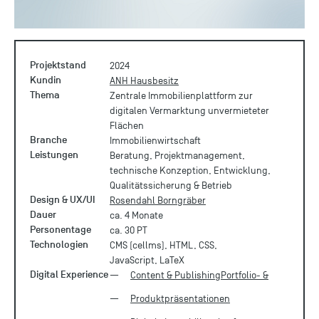
Projektstand
2024
Kundin
ANH Hausbesitz
Thema
Zentrale Immobilienplattform zur
digitalen Vermarktung unvermieteter
Flächen
Branche
Immobilienwirtschaft
Leistungen
Beratung, Projektmanagement,
technische Konzeption, Entwicklung,
Qualitätssicherung & Betrieb
Design & UX/UI
Rosendahl Borngräber
Dauer
ca. 4 Monate
Personentage
ca. 30 PT
Technologien
CMS (cellms), HTML, CSS,
JavaScript, LaTeX
Digital Experience
Content & Publishing
Portfolio- &
Produktpräsentationen