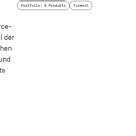
Portfolio- & Produkte
Formost
rce-
l der
chen
 und
ts