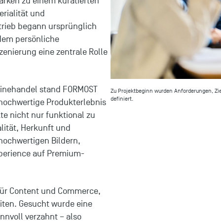
rken zu einem kuratierten
erialität und
rtrieb begann ursprünglich
dem persönliche
zenierung eine zentrale Rolle
nlinehandel stand FORMOST
Zu Projektbeginn wurden Anforderungen, Z
definiert.
 hochwertige Produkterlebnis
kte nicht nur funktional zu
alität, Herkunft und
hochwertigen Bildern,
xperience auf Premium-
 für Content und Commerce,
ten. Gesucht wurde eine
nvoll verzahnt – also