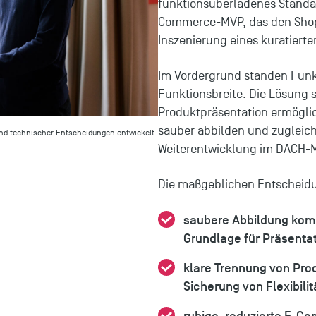
funktionsüberladenes Standar
Commerce-MVP, das den Shop a
Inszenierung eines kuratierte
Im Vordergrund standen Funkti
Funktionsbreite. Die Lösung 
Produktpräsentation ermögli
sauber abbilden und zugleich
und technischer Entscheidungen entwickelt.
Weiterentwicklung im DACH-M
Die maßgeblichen Entscheid
saubere Abbildung komp
Grundlage für Präsenta
klare Trennung von Prod
Sicherung von Flexibilit