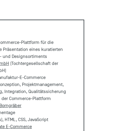
Commerce-Plattform für die
 Präsentation eines kuratierten
- und Designsortiments
GmbH
(Tochtergesellschaft der
bH)
anufaktur-E-Commerce
 Konzeption, Projektmanagement,
, Integration, Qualitätssicherung
b der Commerce-Plattform
Borngräber
nentage
), HTML, CSS, JavaScript
ate E-Commerce