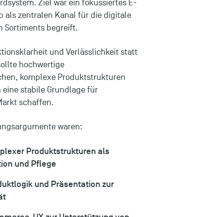
dsystem. Ziel war ein fokussiertes E-
ls zentralen Kanal für die digitale
n Sortiments begreift.
onsklarheit und Verlässlichkeit statt
sollte hochwertige
chen, komplexe Produktstrukturen
 eine stabile Grundlage für
arkt schaffen.
ungsargumente waren:
lexer Produktstrukturen als
tion und Pflege
uktlogik und Präsentation zur
ät