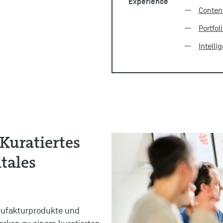
Experience
Conten
Portfol
Intell
Kuratiertes
tales
anufakturprodukte und