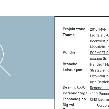
Projektstand
2016 (MVP)
Thema
Digitale E-
hochwertige
Manufaktur
Kundin
FORMOST 
escape Gm
Branche
Handel / M
Leistungen
Strategie,
Entwicklung
und Betrie
Design, UX/UI
Rosendahl 
Personentage
~100 Perso
Technologien
CMS (cellms
Digital
Corpor